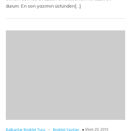
durum. En son yazımın üstünden[…]
-
Ekim 20, 2015
Balkanlar Bisiklet Turu
Bisiklet Yazıları